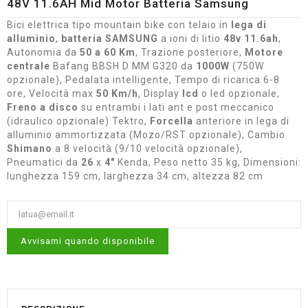
48V 11.6AH Mid Motor Batteria Samsung
Bici elettrica tipo mountain bike con telaio in
lega di
alluminio
,
batteria SAMSUNG
a ioni di litio
48v 11.6ah
,
Autonomia da
50 a 60 Km
, Trazione posteriore,
Motore
centrale
Bafang BBSH D MM G320 da
1000W
(750W
opzionale), Pedalata intelligente, Tempo di ricarica 6-8
ore, Velocità max
50 Km/h
, Display
lcd
o led opzionale,
Freno a disco
su entrambi i lati ant e post meccanico
(idraulico opzionale) Tektro,
Forcella
anteriore in lega di
alluminio ammortizzata (Mozo/RST opzionale), Cambio
Shimano
a 8 velocità (9/10 velocità opzionale),
Pneumatici da
26
x
4"
Kenda, Peso netto 35 kg, Dimensioni:
lunghezza 159 cm, larghezza 34 cm, altezza 82 cm
Avvisami quando disponibile