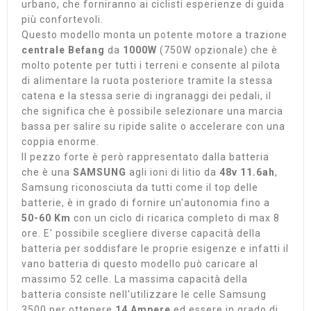
urbano, che forniranno ai ciclisti esperienze di guida
più confortevoli.
Questo modello monta un potente motore a trazione
centrale Befang
da
1000W
(750W opzionale) che è
molto potente per tutti i terreni e consente al pilota
di alimentare la ruota posteriore tramite la stessa
catena e la stessa serie di ingranaggi dei pedali, il
che significa che è possibile selezionare una marcia
bassa per salire su ripide salite o accelerare con una
coppia enorme.
Il pezzo forte è però rappresentato dalla batteria
che è una
SAMSUNG
agli ioni di litio da
48v 11.6ah
,
Samsung riconosciuta da tutti come il top delle
batterie, è in grado di fornire un'autonomia fino a
50-60 Km
con un ciclo di ricarica completo di max 8
ore. E' possibile scegliere diverse capacità della
batteria per soddisfare le proprie esigenze e infatti il
vano batteria di questo modello può caricare al
massimo 52 celle. La massima capacità della
batteria consiste nell'utilizzare le celle Samsung
3500 per ottenere
14 Ampere
ed essere in grado di