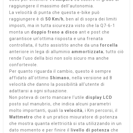
raggiungere il massimo dell'autonomia.
La velocità di punta che questa e-bike può
raggiungere è di
50 Km/h
, ben al di sopra dei limiti
imposti, ma in tutta sicurezza visto che la Q7-6-1
monta un
doppio freno a disco
ant e post che
garantisce un'ottima risposta e una frenata
controllata, il tutto assistito anche da una
forcella
anteriore in lega di alluminio
ammortizzata
; tutto ciò
rende l'uso della bici non solo sicuro ma anche
confortevole.
Per quanto riguarda il cambio, questo è sempre
affidato all'ottimo
Shimano
, nella versione ad 8
velocità che danno la possibilità all'utente di
adattarsi a ogni situazione.
Non poteva di certo mancare l'utile
display LCD
posto sul manubrio, che indica alcuni parametri
molto importanti, quali la
velocità
, i Km percorsi, il
Wattmetro
che è un pratico misuratore di potenza
che mostra quanta elettricità si sta utilizzando in un
dato momento e per finire il
livello di potenza
che