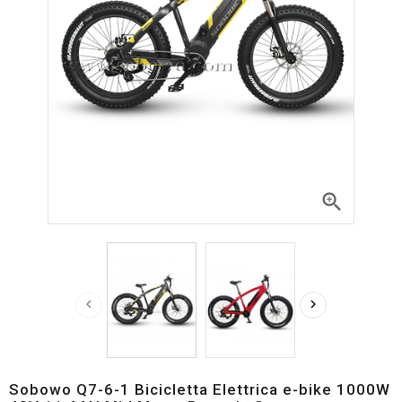



Sobowo Q7-6-1 Bicicletta Elettrica e-bike 1000W