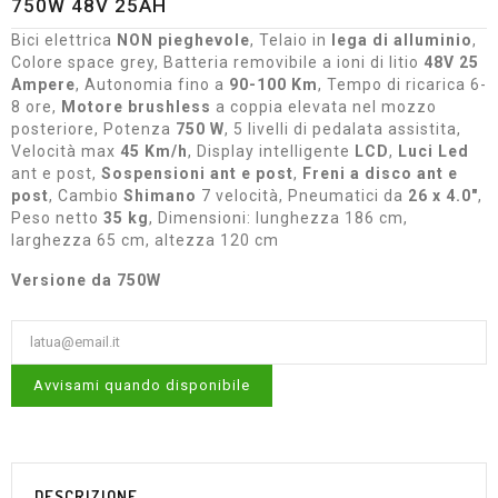
750W 48V 25AH
Bici elettrica
NON pieghevole
, Telaio in
lega di alluminio
,
Colore space grey, Batteria removibile a ioni di litio
48V 25
Ampere
, Autonomia fino a
90-100 Km
, Tempo di ricarica 6-
8 ore,
Motore brushless
a coppia elevata nel mozzo
posteriore, Potenza
750 W
, 5 livelli di pedalata assistita,
Velocità max
45 Km/h
, Display intelligente
LCD
,
Luci
Led
ant e post,
Sospensioni ant e post
,
Freni a disco ant e
post
, Cambio
Shimano
7 velocità, Pneumatici da
26 x 4.0"
,
Peso netto
35 kg
, Dimensioni: lunghezza 186 cm,
larghezza 65 cm, altezza 120 cm
Versione da 750W
Avvisami quando disponibile
DESCRIZIONE