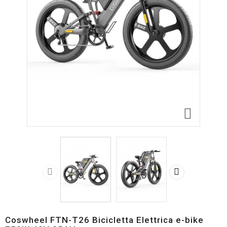



Coswheel FTN-T26 Bicicletta Elettrica e-bike