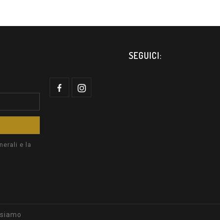
SEGUICI:
erali e la
 siamo