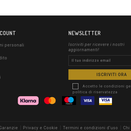
CCOUNT
NEWSLETTER
Iscriviti per ricevere i nostri
ni personali
aggiornamenti!
dito
i
Accetto le condizioni gen
politica di riservatezza
 Garanzie
Privacy e Cookie
Termini e condizioni d'uso
Chi