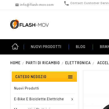

Contact Customer Servi

info@flash-mov.com
NUOVI PRODOTTI
BLOG
BRA
HOME
PARTI DI RICAMBIO
ELETTRONICA
ACCEL

CATEGO NEGOZIO
Nuovi Prodotti
E-Bike E Biciclette Elettriche