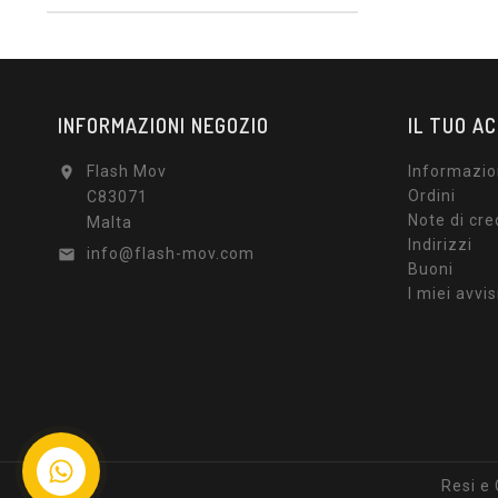
INFORMAZIONI NEGOZIO
IL TUO A
Flash Mov
Informazio

Ordini
C83071
Note di cre
Malta
Indirizzi
info@flash-mov.com

Buoni
I miei avvis
Resi e