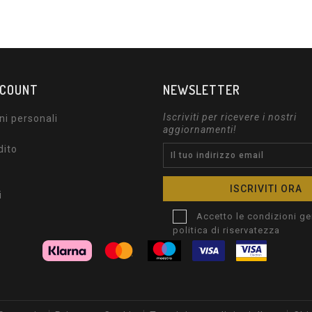
CCOUNT
NEWSLETTER
Iscriviti per ricevere i nostri
ni personali
aggiornamenti!
dito
i
Accetto le condizioni gen
politica di riservatezza