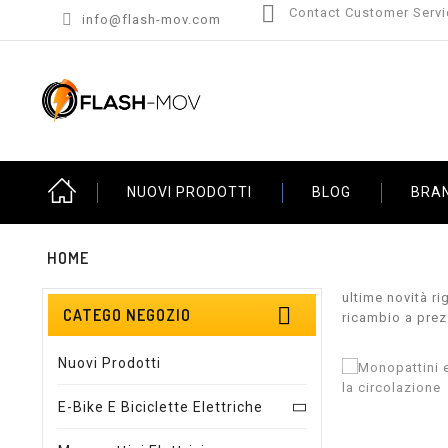

Contact Customer Servi

info@flash-mov.com
NUOVI PRODOTTI
BLOG
BRA
HOME
ultime novità ri

CATEGO NEGOZIO
ricambio a prez
Nuovi Prodotti
E-Bike E Biciclette Elettriche