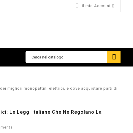

Il mio Account


dei migliori monopattini elettrici, e dove acquistare parti di
rici: Le Leggi Italiane Che Ne Regolano La
ments