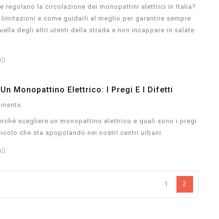
e regolano la circolazione dei monopattini elettrici in Italia?
limitazioni e come guidarli al meglio per garantire sempre
uella degli altri utenti della strada e non incappare in salate
i
n Monopattino Elettrico: I Pregi E I Difetti
ments
ché scegliere un monopattino elettrico e quali sono i pregi
veicolo che sta spopolando nei nostri centri urbani.
i
1
2