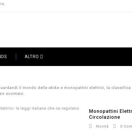
ce,

NDS
ALTRO
guardandi il mondo delle ebike e monopattini elettrici, la classifica 
zo scontato.
Monopattini Elett
Circolazione


Novità
0 Com