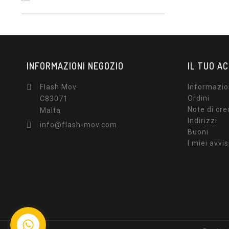
INFORMAZIONI NEGOZIO
IL TUO A
Flash Mov
Informazio

Ordini
C83071
Note di cre
Malta
Indirizzi
info@flash-mov.com

Buoni
I miei avvis