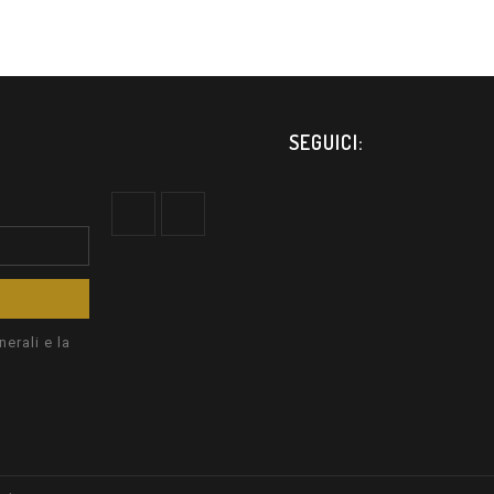
SEGUICI:
erali e la