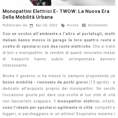
Monopattini Elettrici E- TWOW: La Nuova Era
Della Mobilità Urbana
Pubblicato da:
Apr 20, 2022
Novità
0Commenti



Con un occhio all’ambiente e l’altro al portafogli, molti
italiani hanno messo in garage la loro quattro ruote e
scelto di spostarsi con due ruote elettriche
. Che si tratti
di bici o monopattini, le vendite di questi innovativi mezzi
di trasporto hanno subito un’impennata davvero
interessante.
Anche il governo ci ha messo lo zampino proponendo un
bonus mobilità - rinnovato da pochi giorni
(13 aprile) - e
dedicato all’acquisto proprio dei monopattini. Se cerchi
l’occasione giusta per dare una svolta al tuo stile di vita
non lasciartelo scappare.
I monopattini elettrici
, infatti,
sono l’ideale per spostarsi agilmente in città
: compatti e
leggeri, si parcheggiano in un attimo! Scopriamo insieme i