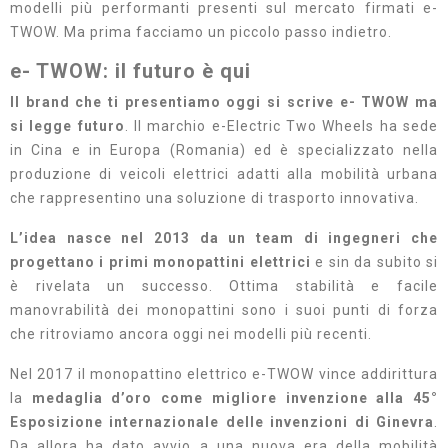
modelli più performanti presenti sul mercato firmati e-
TWOW. Ma prima facciamo un piccolo passo indietro.
e- TWOW: il futuro è qui
Il brand che ti presentiamo oggi si scrive e- TWOW ma
si legge futuro
. Il marchio e-Electric Two Wheels ha sede
in Cina e in Europa (Romania) ed è specializzato nella
produzione di veicoli elettrici adatti alla mobilità urbana
che rappresentino una soluzione di trasporto innovativa.
L’idea nasce nel 2013 da un team di ingegneri che
progettano i primi monopattini elettrici
e sin da subito si
è rivelata un successo. Ottima stabilità e facile
manovrabilità dei monopattini sono i suoi punti di forza
che ritroviamo ancora oggi nei modelli più recenti.
Nel 2017 il monopattino elettrico e-TWOW vince addirittura
la
medaglia d’oro come migliore invenzione alla 45°
Esposizione internazionale delle invenzioni di Ginevra
.
Da allora ha dato avvio a una nuova era della mobilità