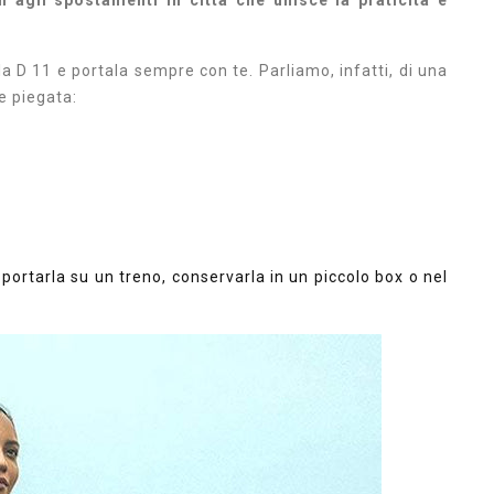
n agli spostamenti in città che unisce la praticità e
 la D 11 e portala sempre con te.
Parliamo, infatti, di una
e piegata:
portarla su un treno, conservarla in un piccolo box o nel