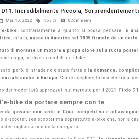
o D11: Incredibilmente Piccola, Sorprendentement
Mar 10, 2022
Novità
0Commenti



l’e-bike
, contrariamente a quanto si possa pensare,
è una 
trica
, infatti,
nasce in America nel 1895 firmato da un certo 
sato di
montare un motore a propulsione sulla ruota posteri
ncora oggi, su diversi modelli di e-bike.
sato, però, di strada ne è stata fatta e
la domanda, complice 
enziale anche in Europa.
Come scegliere la bici elettrica ide
o dei modelli più apprezzati sul mercato per il 2021:
Fiido D1
 l’e-bike da portare sempre con te
ienda giovane con sede in Cina: competitiva e all’avangua
to e-scooter, sea scooter ma soprattutto e-bike che, non a ca
o dei migliori brand della categoria.