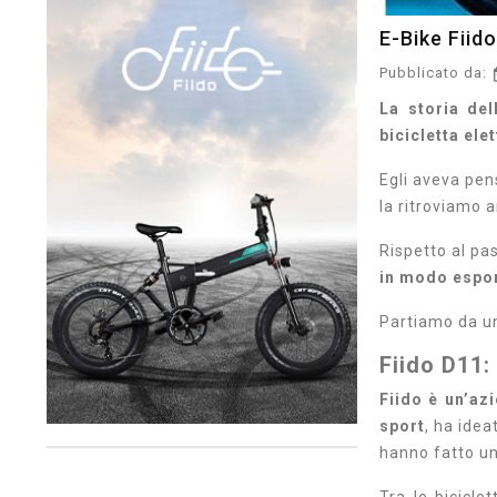
E-Bike Fiid
Pubblicato da:
La storia del
bicicletta elet
Egli aveva pen
la ritroviamo a
Rispetto al pas
in modo espon
Partiamo da un
Fiido D11:
Fiido è un’az
sport
,
ha idea
hanno fatto un