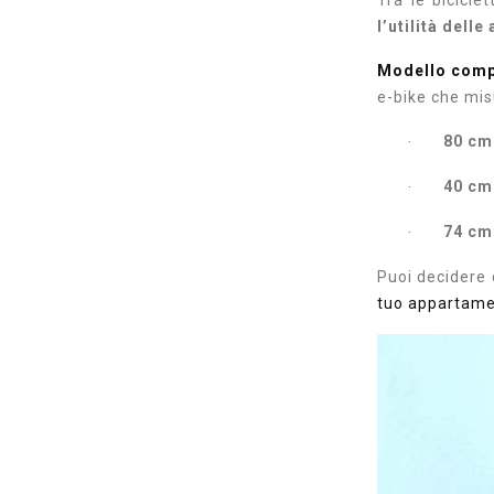
Tra le bicicle
l’utilità dell
Modello compa
e-bike che mis
80 cm
·
40 cm
·
74 cm
·
Puoi decidere 
tuo appartamen