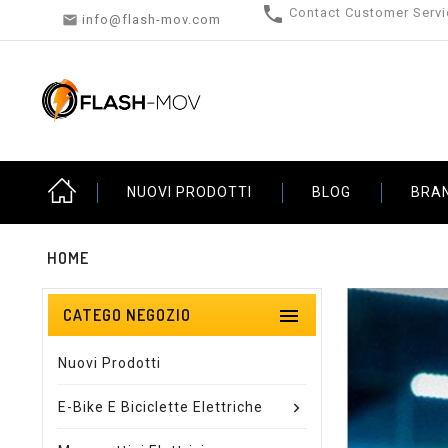

Contact Customer Servi

info@flash-mov.com
NUOVI PRODOTTI
BLOG
BRA
HOME

CATEGO NEGOZIO
Nuovi Prodotti
E-Bike E Biciclette Elettriche