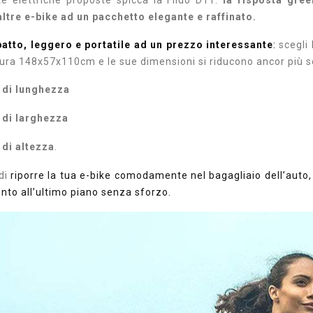
tte elettriche proposte spicca la Fiido D11:
la risposta gree
e altre e-bike ad un pacchetto
elegante e raffinato.
tto, leggero e portatile ad un prezzo interessante
:
scegli
ura 148x57x110cm e le sue dimensioni si riducono ancor più s
 di lunghezza
 di larghezza
 di altezza
.
di
riporre la tua e-bike comodamente nel bagagliaio dell’auto, 
to all’ultimo piano senza sforzo.