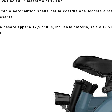
riva fino ad un massimo di 120 Kg
.
luminio aeronautico scelta per la costruzione
, leggera e re
esante
.
,
a pesare
appena 12,9 chili
e, inclusa la batteria, sale a 17,5
i
.