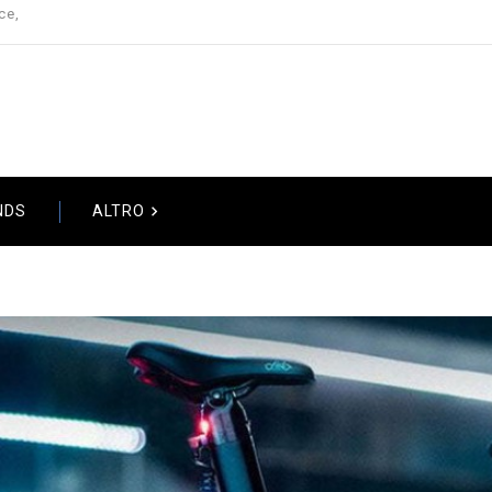
ce,

NDS
ALTRO